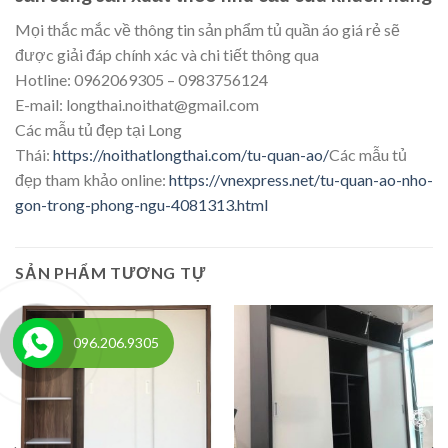
Mọi thắc mắc về thông tin sản phẩm tủ quần áo giá rẻ sẽ
được giải đáp chính xác và chi tiết thông qua
Hotline: 0962069305 – 0983756124
E-mail: longthai.noithat@gmail.com
Các mẫu tủ đẹp tại Long
Thái:
https://noithatlongthai.com/tu-quan-ao/
Các mẫu tủ
đẹp tham khảo online:
https://vnexpress.net/tu-quan-ao-nho-
gon-trong-phong-ngu-4081313.html
SẢN PHẨM TƯƠNG TỰ
096.206.9305