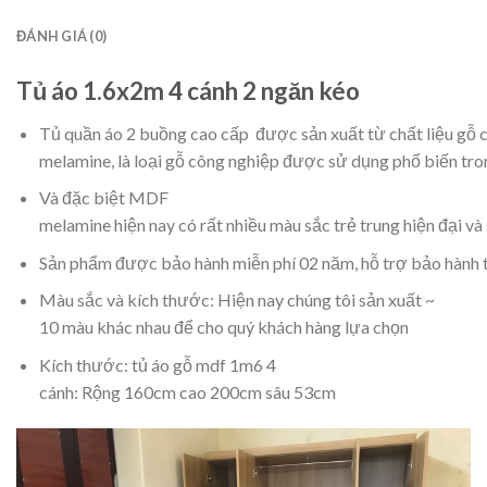
ĐÁNH GIÁ (0)
Tủ áo 1.6x2m 4 cánh 2 ngăn kéo
Tủ
quần
áo
2
buồng
cao
cấp
được
sản
xuất
từ
chất
liệu
gỗ
melamine,
là
loại
gỗ
công
nghiệp
được
sử
dụng
phổ
biến
tro
Và
đặc
biệt
MDF
melamine
hiện
nay
có
rất
nhiều
màu
sắc
trẻ
trung
hiện
đại
và
Sản phẩm được bảo hành miễn phí 02 năm, hỗ trợ bảo hành t
Màu
sắc
và
kích
thước: Hiện nay chúng
tôi
sản
xuất
~
10
màu
khác
nhau
để
cho
quý
khách
hàng
lựa
chọn
Kích
thước
: tủ áo gỗ mdf 1m6 4
cánh:
Rộng
160cm
cao
200cm
sâu
53cm