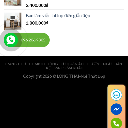
2.400.000
₫
Bàn làm việc lattop đơn giản đẹp
1.800.000
₫
096.206.9305
TRANG CHỦ
COMBO PHÒNG
TỦ QUẦN ÁO
GIƯỜNG NGỦ
BÀN
KỆ
SẢN PHẨM KHÁC
Copyright 2026 © LONG THÁI-Nội Thất Đẹp