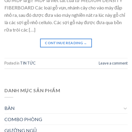
Gỗ MDF là gì? MDF là viết tắt của từ MEDIUM DENSITY
FIBERBOARD Các loại gỗ vụn, nhánh cây cho vào máy đập
nhỏ ra, sau đó dược đưa vào máy nghiền nát ra lúc này gỗ chỉ
là các sợi gỗ nhỏ cellulo. Các sợi gỗ này được đưa qua bồn
rữa trôi các […]
CONTINUE READING
→
Posted in
TIN TỨC
Leave a comment
DANH MỤC SẢN PHẨM
BÀN
COMBO PHÒNG
GIƯỜNG NGỦ