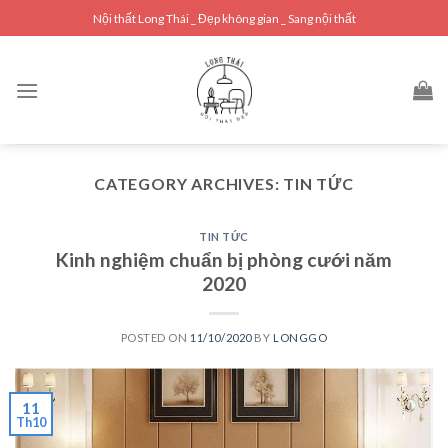
Skip
Nội thất Long Thái _ Đẹp không gian _ Sang nội thất
to
content
CATEGORY ARCHIVES:
TIN TỨC
TIN TỨC
Kinh nghiệm chuẩn bị phòng cưới năm
2020
POSTED ON
11/10/2020
BY
LONGGO
11
Th10